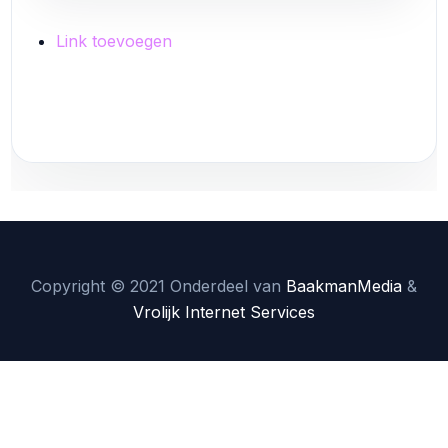
Link toevoegen
Link toevoegen
Copyright © 2021 Onderdeel van
BaakmanMedia
&
Vrolijk Internet Services